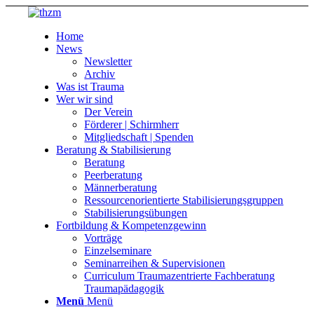
Home
News
Newsletter
Archiv
Was ist Trauma
Wer wir sind
Der Verein
Förderer | Schirmherr
Mitgliedschaft | Spenden
Beratung & Stabilisierung
Beratung
Peerberatung
Männerberatung
Ressourcenorientierte Stabilisierungsgruppen
Stabilisierungsübungen
Fortbildung & Kompetenzgewinn
Vorträge
Einzelseminare
Seminarreihen & Supervisionen
Curriculum Traumazentrierte Fachberatung
Traumapädagogik
Menü
Menü